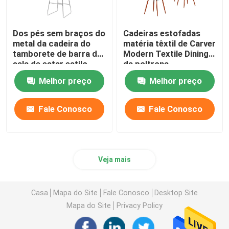
Dos pés sem braços do
Cadeiras estofadas
metal da cadeira do
matéria têxtil de Carver
tamborete de barra da
Modern Textile Dining
sala de estar estilo
da poltrona
luxuoso claro
Melhor preço
Melhor preço
Fale Conosco
Fale Conosco
Veja mais
Casa
Mapa do Site
Fale Conosco
Desktop Site
Mapa do Site
Privacy Policy