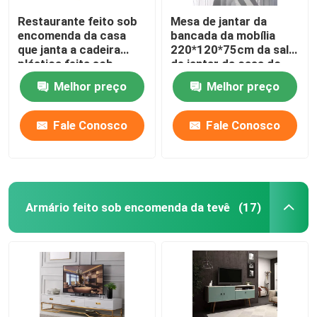
Restaurante feito sob
Mesa de jantar da
encomenda da casa
bancada da mobília
que janta a cadeira
220*120*75cm da sala
plástica feita sob
de jantar da casa do
encomenda da multi
OEM
Melhor preço
Melhor preço
cor moderna da
cadeira
Fale Conosco
Fale Conosco
Armário feito sob encomenda da tevê
(17)