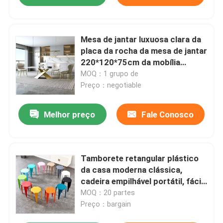
Mesa de jantar luxuosa clara da
placa da rocha da mesa de jantar
220*120*75cm da mobília
italiana
MOQ：1 grupo de
Preço：negotiable
Melhor preço
Fale Conosco
Tamborete retangular plástico
da casa moderna clássica,
cadeira empilhável portátil, fácil
armazenar
MOQ：20 partes
Preço：bargain