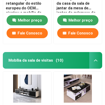
retangular do estilo
da casa da sala de
europeu do OEM
jantar da mesa de
ajustou a mobília de
jantar do mármore do
mármore da sala de
revestimento e do
Melhor preço
Melhor preço
jantar
tampo da mesa das
cadeiras
Fale Conosco
Fale Conosco
Mobília da sala de visitas
(10)