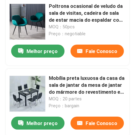
Poltrona ocasional de veludo da
sala de visitas, cadeira de sala
de estar macia do espaldar com
braços
MOQ：50pcs
Preço：negotiable
Melhor preço
Fale Conosco
Mobília preta luxuosa da casa da
sala de jantar da mesa de jantar
do mármore do revestimento e
do tampo da mesa das cadeiras
MOQ：20 partes
Preço：bargain
Melhor preço
Fale Conosco