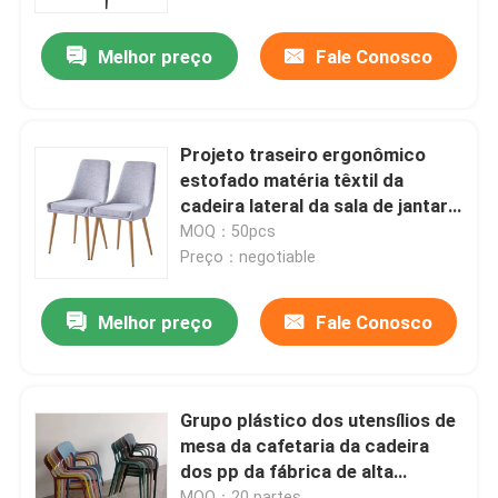
Melhor preço
Fale Conosco
Excursão da fábrica
Controle da qualidade
Projeto traseiro ergonômico
estofado matéria têxtil da
Contacte-nos
cadeira lateral da sala de jantar
branco
MOQ：50pcs
Preço：negotiable
Peça umas citações
Melhor preço
Fale Conosco
Mobília da sala de casa
Mobília da sala de visitas
Grupo plástico dos utensílios de
mesa da cafetaria da cadeira
dos pp da fábrica de alta
Mobílias da sala de jantar
qualidade, harmonização
MOQ：20 partes