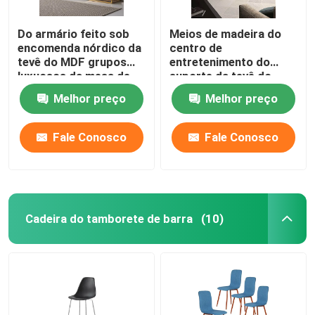
Do armário feito sob
Meios de madeira do
encomenda nórdico da
centro de
tevê do MDF grupos
entretenimento do
luxuosos da mesa de
suporte da tevê do
centro de Quanu
console do armário
Melhor preço
Melhor preço
feito sob encomenda
simples da tevê do
vintage
Fale Conosco
Fale Conosco
Cadeira do tamborete de barra
(10)