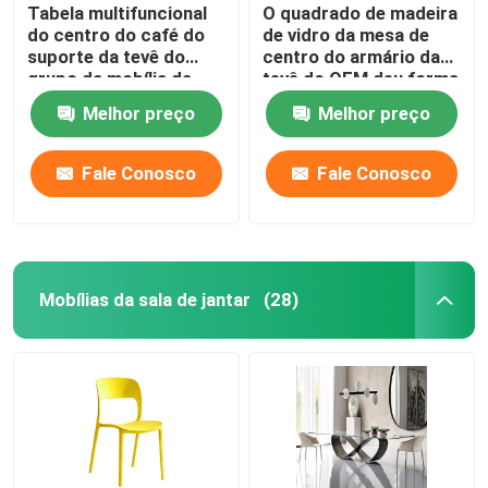
Tabela multifuncional
O quadrado de madeira
do centro do café do
de vidro da mesa de
suporte da tevê do
centro do armário da
grupo da mobília da
tevê do OEM deu forma
sala de visitas
ao armazenamento
Melhor preço
Melhor preço
fácil
Fale Conosco
Fale Conosco
Mobílias da sala de jantar
(28)