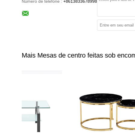
Número de telefone :
+8613833678998
Mais Mesas de centro feitas sob enc