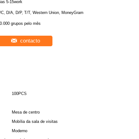
ias 5-15work
/C, D/A, D/P, T/T, Western Union, MoneyGram
0.000 grupos pelo mês
contacto
100PCS
Mesa de centro
Mobília da sala de visitas
Moderno