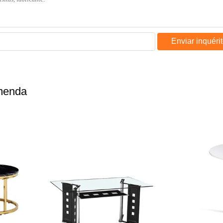
Enviar inquéri
omenda