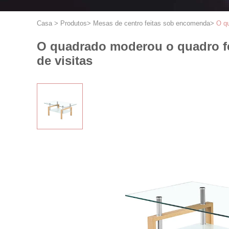
Casa
>
Produtos
>
Mesas de centro feitas sob encomenda
>
O qu
O quadrado moderou o quadro fe
de visitas