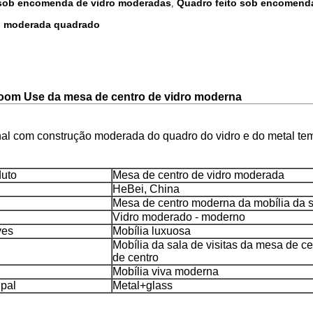
 sob encomenda de vidro moderadas
Quadro feito sob encomenda
,
ro moderada quadrado
Room Use da mesa de centro de vidro moderna
inal com construção moderada do quadro do vidro e do metal te
uto
Mesa de centro de vidro moderada
HeBei, China
Mesa de centro moderna da mobília da sa
Vidro moderado - moderno
ves
Mobília luxuosa
Mobília da sala de visitas da mesa de c
de centro
Mobília viva moderna
ipal
Metal+glass