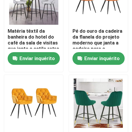
Produtos
Matéria têxtil da
Pé do ouro da cadeira
Mobília da sala de casa
banheira do hotel do
da flanela do projeto
café da sala de visitas
moderno que janta a
que janta o estilo retro
cadeira para o
Mobília da sala de visitas
da cadeira
escritório e a casa
Enviar inquérito
Enviar inquérito
Mobílias da sala de jantar
Armário feito sob encomenda da tevê
Cadeira do tamborete de barra
Mesas de centro feitas sob encomenda