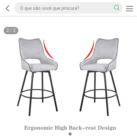
2
/
2