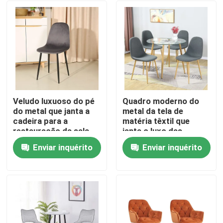
Veludo luxuoso do pé
Quadro moderno do
do metal que janta a
metal da tela de
cadeira para a
matéria têxtil que
restauração da sala
janta o luxo das
de visitas
cadeiras
Enviar inquérito
Enviar inquérito
Casa
Quem Somos
Contatos