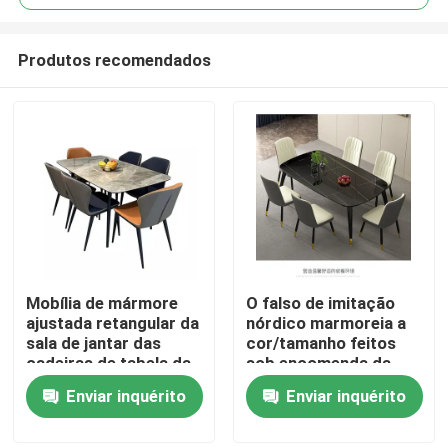
Produtos recomendados
Mobília de mármore
O falso de imitação
Casa
ajustada retangular da
nórdico marmoreia a
sala de jantar das
cor/tamanho feitos
cadeiras de tabela da
sob encomenda da
Produtos
sala de jantar de
cadeira de mesa de
Enviar inquérito
Enviar inquérito
L130xd80xh75cm
jantar
Sobre nós