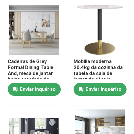
Excursão da fábrica
Controle da qualidade
Contacte-nos
Cadeiras de Grey
Mobília moderna
Formal Dining Table
20.4kg da cozinha da
And, mesa de jantar
tabela da sala de
Peça umas citações
baixa estofada do
jantar do século
metal
meados de feito-à-
Enviar inquérito
Enviar inquérito
medida
Mobília da sala de casa
Mobília da sala de visitas
Mobílias da sala de jantar