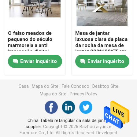
Armário feito sob encomenda da tevê
O falso meados de
Mesa de jantar
Cadeira do tamborete de barra
pequeno do século
luxuosa clara da placa
marmoreia a anti
da rocha da mesa de
impressão digital
jantar 220*120*75cm
Mesas de centro feitas sob encomenda
20.4kg da mesa de
da mobília italiana
Enviar inquérito
Enviar inquérito
jantar
Mesa de jantar e cadeiras
Casa
Mapa do Site
Fale Conosco
Desktop Site
Eames que janta a cadeira
Mapa do Site
Privacy Policy
Armário da tevê do quadro do metal
China Tabela retangular da sala de jantar
supplier.
Copyright © 2026 Bazhou aiyunze
Tabela de vidro moderada
Furniture Co., Ltd. All Rights Reserved. Developed