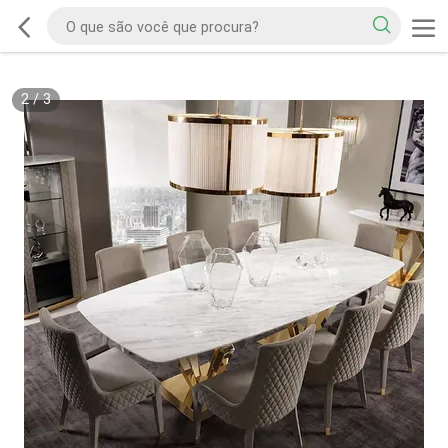
2
/
3