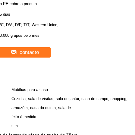
o PE cobre o produto
5 dias
/C, D/A, D/P, T/T, Western Union,
0.000 grupos pelo mês
contacto
Mobílias para a casa
Cozinha, sala de visitas, sala de jantar, casa de campo, shopping,
armazém, casa da quinta, sala de
feito-à-medida
sim