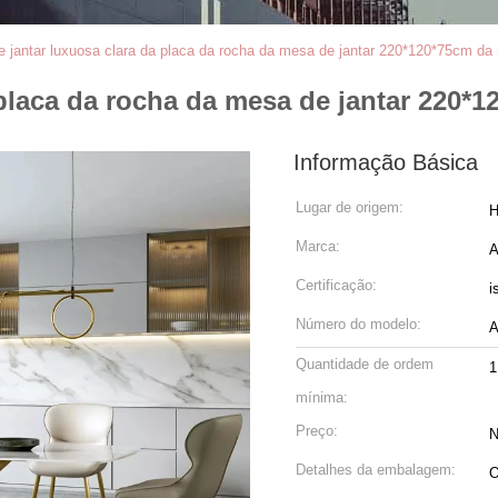
 jantar luxuosa clara da placa da rocha da mesa de jantar 220*120*75cm da m
placa da rocha da mesa de jantar 220*12
Informação Básica
Lugar de origem:
H
Marca:
A
Certificação:
i
Número do modelo:
A
Quantidade de ordem
1
mínima:
Preço:
N
Detalhes da embalagem:
O