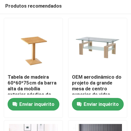
Produtos recomendados
Tabela de madeira
OEM aerodinâmico do
60*60*75cm da barra
projeto da grande
alta da mobília
mesa de centro
Casa
exterior nórdica do
superior de vidro
projeto simples
retangular moderna
Enviar inquérito
Enviar inquérito
nórdica
Produtos
Sobre nós