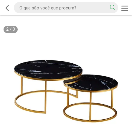
2
/
3